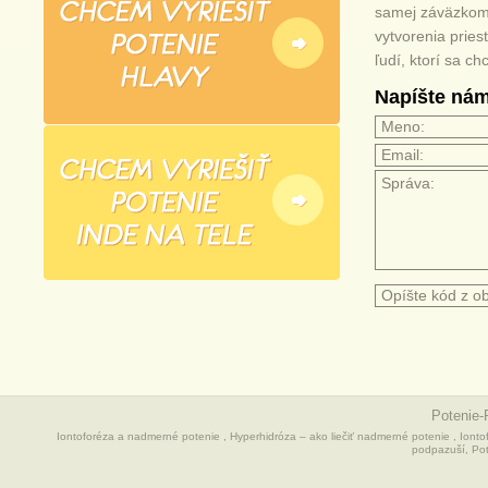
samej záväzkom 
vytvorenia prie
ľudí, ktorí sa ch
Napíšte ná
Potenie
Iontoforéza a nadmerné potenie
,
Hyperhidróza – ako liečiť nadmerné potenie
,
Ionto
podpazuší
,
Pot