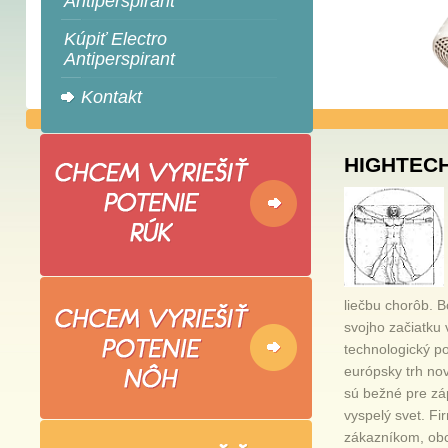
Antiperspirant
Kúpiť Electro
Antiperspirant
Kontakt
HIGHTEC
liečbu chorôb. B
svojho začiatku 
technologický p
európsky trh nov
sú bežné pre zá
vyspelý svet. Fir
zákazníkom, ob